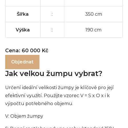
Šířka
:
350 cm
Výška
:
190 cm
Cena: 60 000 Kč
Objednat
Jak velkou žumpu vybrat?
Určení ideální velikosti žumpy je klíčové pro její
efektivní využití. Použijte vzorec V = S x O x i k
výpočtu potřebného objemu.
V: Objem žumpy