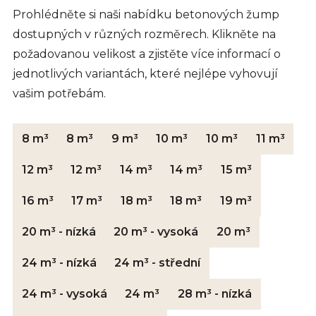
Prohlédněte si naši nabídku betonových žump
dostupných v různých rozměrech. Klikněte na
požadovanou velikost a zjistěte více informací o
jednotlivých variantách, které nejlépe vyhovují
vašim potřebám.
8 m³
8 m³
9 m³
10 m³
10 m³
11 m³
12 m³
12 m³
14 m³
14 m³
15 m³
16 m³
17 m³
18 m³
18 m³
19 m³
20 m³ - nízká
20 m³ - vysoká
20 m³
24 m³ - nízká
24 m³ - střední
24 m³ - vysoká
24 m³
28 m³ - nízká