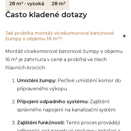
28 m³ - vysoká
28 m³
Často kladené dotazy
Jak probíhá montáž vícekomorové betonové
žumpy o objemu 16 m³?
Montáž vícekomorové betonové žumpy o objemu
16 m³ je zahrnuta v ceně a probíhá ve třech
hlavních krocích:
Umístění žumpy:
Pečlivé umístění komor do
připraveného výkopu.
Připojení odpadního systému:
Zajištění
správného napojení na kanalizační systém.
Zajištění funkčnosti:
Tento proces provádějí
odborníci, což garantuje správnou instalaci a