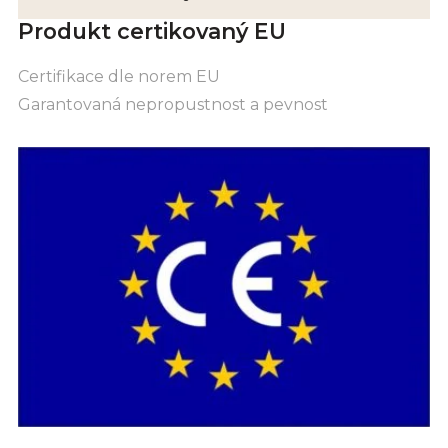
Produkt certikovaný EU
Certifikace dle norem EU
Garantovaná nepropustnost a pevnost