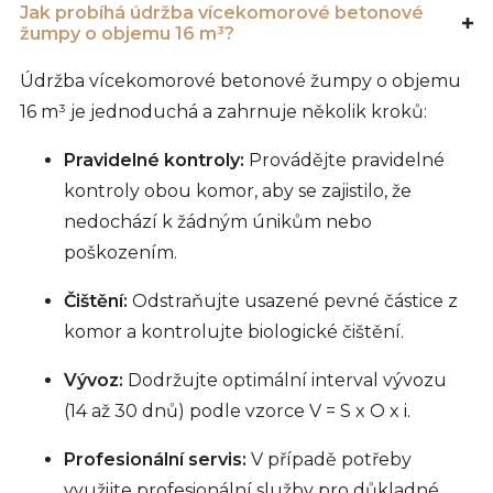
Jak probíhá údržba vícekomorové betonové
žumpy o objemu 16 m³?
Údržba vícekomorové betonové žumpy o objemu
16 m³ je jednoduchá a zahrnuje několik kroků:
Pravidelné kontroly:
Provádějte pravidelné
kontroly obou komor, aby se zajistilo, že
nedochází k žádným únikům nebo
poškozením.
Čištění:
Odstraňujte usazené pevné částice z
komor a kontrolujte biologické čištění.
Vývoz:
Dodržujte optimální interval vývozu
(14 až 30 dnů) podle vzorce V = S x O x i.
Profesionální servis:
V případě potřeby
využijte profesionální služby pro důkladné