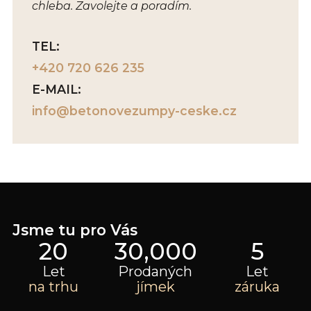
chleba. Zavolejte a poradím.
TEL:
+420 720 626 235
E-MAIL:
info@betonovezumpy-ceske.cz
Jsme tu pro Vás
20
30,000
5
Let
Prodaných
Let
na trhu
jímek
záruka